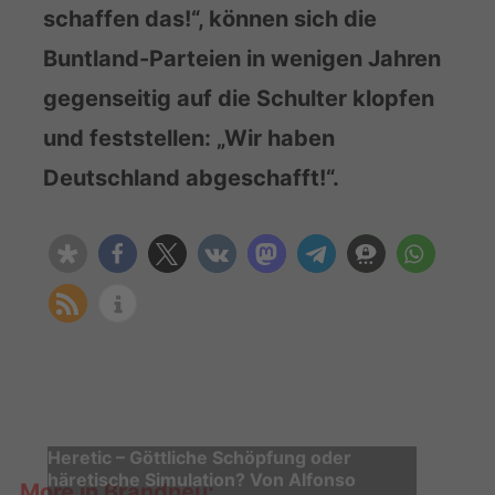
schaffen das!“, können sich die
Buntland-Parteien in wenigen Jahren
gegenseitig auf die Schulter klopfen
und feststellen: „Wir haben
Deutschland abgeschafft!“.
Heretic – Göttliche Schöpfung oder
häretische Simulation? Von Alfonso
More in Brandneu: