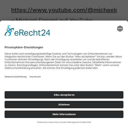
https://www.youtube.com/@michaeldan
– Michael Dangel auf YouTube
www.tiktok.com/@michaeldangelheilbro
– Michael Dangel auf TikTok
Friedmann gegen Wagner! – Gastbeitrag