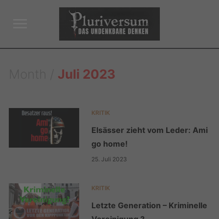
Toggle
sidebar
&
navigation
Month /
Juli 2023
KRITIK
Elsässer zieht vom Leder: Ami
go home!
25. Juli 2023
KRITIK
Letzte Generation – Kriminelle
Vereinigung ?