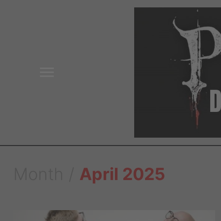
Toggle
sidebar
&
navigation
Month /
April 2025