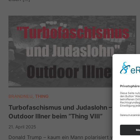
BRANDNEU
,
THING
Turbofaschismus und Judaslohn –
Outdoor Illner beim “Thing VIII”
21. April 2025
Donald Trump – kaum ein Mann polarisiert wie er.