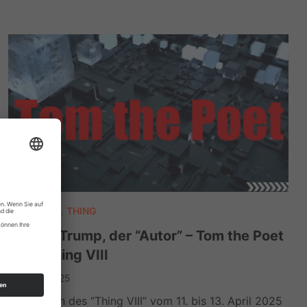
BRANDNEU
,
THING
Donald Trump, der “Autor” – Tom the Poet
beim Thing VIII
19. April 2025
Im Rahmen des “Thing VIII” vom 11. bis 13. April 2025