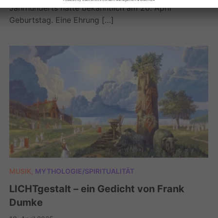
Jahrhunderts hatte bekanntlich am 20. April
Geburtstag. Eine Ehrung […]
MUSIK
,
MYTHOLOGIE/SPIRITUALITÄT
LICHTgestalt – ein Gedicht von Frank
Dumke