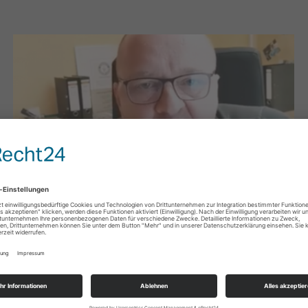
BRANDNEU
,
KURZVIDEOS
20. April – da war doch was? Ein Beitrag
aus dem Jahr 2024
20. April 2025
Adolf’s Ehrentag? Ein Kanzler des vergangenen