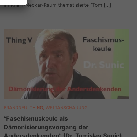
im Rhein-Neckar-Raum thematisierte “Tom […]
BRANDNEU
,
THING
,
WELTANSCHAUUNG
“Faschismuskeule als
Dämonisierungsvorgang der
Andersdenkenden” (Dr. Tomislav Sunic)