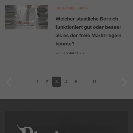
BRANDNEU
,
KRITIK
Welcher staatliche Bereich
funktioniert gut oder besser
als es der freie Markt regeln
könnte?
22. Februar 2026
1
2
3
4
5
…
11