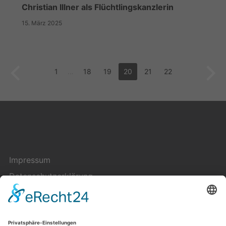
Christian Illner als Flüchtlingskanzlerin
15. März 2025
1
…
18
19
20
21
22
Impressum
Datenschutzerklärung
Cookie-Einstellungen
Kontakt
Über uns