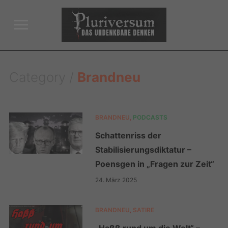
Toggle
sidebar
&
navigation
Category /
Brandneu
BRANDNEU
,
PODCASTS
Schattenriss der
Stabilisierungsdiktatur –
Poensgen in „Fragen zur Zeit“
24. März 2025
BRANDNEU
,
SATIRE
„Haßß rund um die Welt“ –