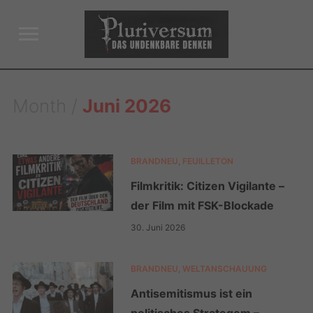
Toggle
sidebar
&
navigation
Month /
Juni 2026
BRANDNEU
,
FEUILLETON
Filmkritik: Citizen Vigilante –
der Film mit FSK-Blockade
30. Juni 2026
BRANDNEU
,
WELTANSCHAUUNG
Antisemitismus ist ein
politisches Strategem –