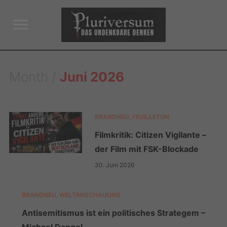
Toggle
sidebar
&
navigation
Month /
Juni 2026
BRANDNEU
,
FEUILLETON
Filmkritik: Citizen Vigilante –
der Film mit FSK-Blockade
30. Juni 2026
BRANDNEU
,
WELTANSCHAUUNG
Antisemitismus ist ein politisches Strategem –
Michael Dangel