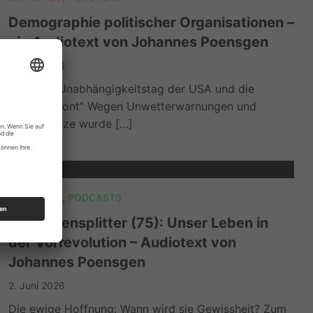
Demographie politischer Organisationen –
ein Audiotext von Johannes Poensgen
11. Juli 2026
Der 250. Unabhängigkeitstag der USA und die
“Patriot Front” Wegen Unwetterwarnungen und
großer Hitze wurde […]
BRANDNEU
,
PODCASTS
Gedankensplitter (75): Unser Leben in
der Vorrevolution – Audiotext von
Johannes Poensgen
2. Juni 2026
Die ewige Hoffnung: Wann wird sie Gewissheit? Zum