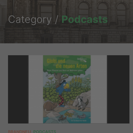
Category /
Podcasts
BRANDNEU
,
PODCASTS