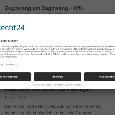
Zugzwang um Zugzwang – AfD-
Listenaufstellung in NRW
26. Juli 2026
Kampf um die AfD-Listenaufstellung in Nordrhein-
Westfalen Im Kampf um die Listenaufstellung in NRW
haben die […]
BRANDNEU
,
PODCASTS
Todesursache: Antirassismus – ein
Audiotext von Johannes Poensgen
8. Juni 2026
Die Polizei hätte Henry Nowak nur retten können,
wenn sie unterschiedliche ethnische Gruppen