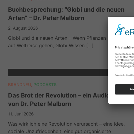
Buchbesprechung: “Globi und die neuen
Arten” – Dr. Peter Malborn
2. August 2026
Globi und die neuen Arten – Wenn Pflanzen und Tiere
auf Weltreise gehen, Globi Wissen […]
BRANDNEU
,
PODCASTS
Das Brot der Revolution – ein Audiotext
von Dr. Peter Malborn
11. Juni 2026
Was wirklich eine Revolution verursacht – eine Idee,
soziale Unzufriedenheit, eine gut organisierte