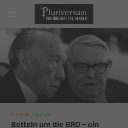
Toggle
sidebar
&
navigation
BRANDNEU
,
PODCASTS
Betteln um die BRD – ein