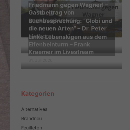
Friedmann gegen Wagner! –
Gastbeitrag von
ungetruebtmedia
Buchbesprechung: “Globi und
die neuen Arten” – Dr. Peter
3. August 2026
Malborn
Linke Lebenslügen aus dem
Elfenbeinturm – Frank
2. August 2026
Kraemer im Livestream
31. Juli 2026
Kategorien
Alternatives
Brandneu
Feuilleton