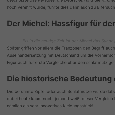
beschützte das Paradies, die Deutschen und die Kirche
hoch verehrt wurde, führte dies dann auch zu Eifersüch
Der Michel: Hassfigur für de
Bis in die heutige Zeit ist der Michel das Syn
Später griffen vor allem die Franzosen den Begriff au
Auseinandersetzung mit Deutschland um die Vorherrscha
Figur auch für erste Vergleiche über den schlafmützige
Die hiostorische Bedeutung 
Die berühmte Zipfel oder auch Schlafmütze wurde dabei
dabei heute kaum noch jemand weiß: dieser Vergleich hi
nämlich ein sehr innovatives Kleidungsstück!