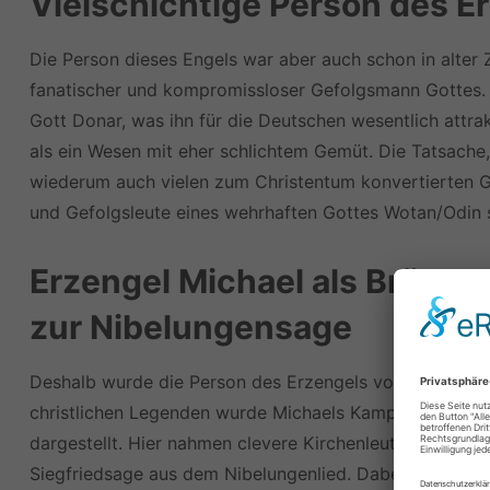
Vielschichtige Person des E
Die Person dieses Engels war aber auch schon in alter 
fanatischer und kompromissloser Gefolgsmann Gottes. 
Gott Donar, was ihn für die Deutschen wesentlich attrak
als ein Wesen mit eher schlichtem Gemüt. Die Tatsache
wiederum auch vielen zum Christentum konvertierten G
und Gefolgsleute eines wehrhaften Gottes Wotan/Odin 
Erzengel Michael als Brücke
zur Nibelungensage
Deshalb wurde die Person des Erzengels von den christ
christlichen Legenden wurde Michaels Kampf gegen den
dargestellt. Hier nahmen clevere Kirchenleute eindeutig
Siegfriedsage aus dem Nibelungenlied. Dabei erbten die