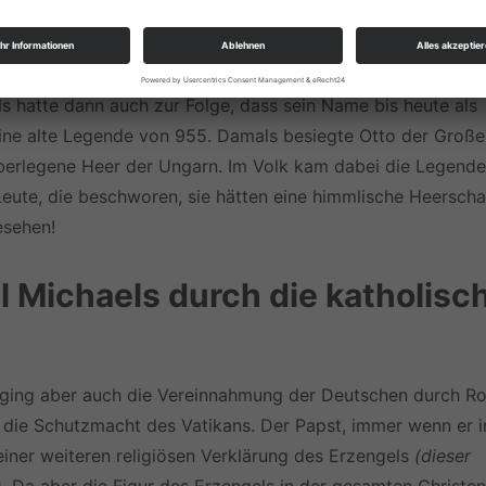
 natürlich auch gerne von den Feinden unsers Volkes gegen
ls hatte dann auch zur Folge, dass sein Name bis heute als
eine alte Legende von 955. Damals besiegte Otto der Große
berlegene Heer der Ungarn. Im Volk kam dabei die Legende 
eute, die beschworen, sie hätten eine himmlische Heerscha
esehen!
 Michaels durch die katholisc
r ging aber auch die Vereinnahmung der Deutschen durch R
 die Schutzmacht des Vatikans. Der Papst, immer wenn er i
einer weiteren religiösen Verklärung des Erzengels
(dieser