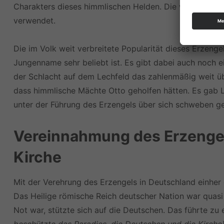
Charakters dieses himmlischen Helden. Die wurde dann
verwendet.
Die im Volk weit verbreitete Popularität dieses Erzenge
Jungenname sehr beliebt ist. Es gibt dabei auch noch 
der Schlacht auf dem Lechfeld das zahlenmäßig weit ü
dass himmlische Mächte Otto geholfen hätten. Es gab L
unter der Führung des Erzengels über sich schweben g
Vereinnahmung des Erzengel
Kirche
Mit der Verehrung des Erzengels in Deutschland einhe
Das Heilige römische Reich deutscher Nation war quasi
Not war, stützte sich auf die Deutschen. Das führte zu 