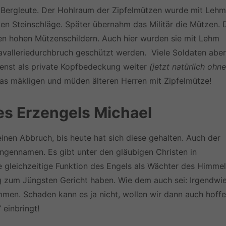
 Bergleute. Der Hohlraum der Zipfelmützen wurde mit Lehm
en Steinschläge. Später übernahm das Militär die Mützen. 
ren hohen Mützenschildern. Auch hier wurden sie mit Lehm
 Kavalleriedurchbruch geschützt werden. Viele Soldaten aber
ienst als private Kopfbedeckung weiter
(jetzt natürlich ohne
was mäkligen und müden älteren Herren mit Zipfelmütze!
es Erzengels Michael
einen Abbruch, bis heute hat sich diese gehalten. Auch der
ngennamen. Es gibt unter den gläubigen Christen in
e gleichzeitige Funktion des Engels als Wächter des Himme
g zum Jüngsten Gericht haben. Wie dem auch sei: Irgendwi
men. Schaden kann es ja nicht, wollen wir dann auch hoffe
 einbringt!