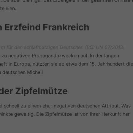
)
. Da aber die Figur des Erzengels in der gesamten Christen
teleien.
n Erzfeind Frankreich
onym für den schlafmützigen Deutschen (BQ: UN 07/2013)
ch zu negativen Propagandazwecken auf. In der langen
ft in Europa, nutzten sie ab etwa dem 15. Jahrhundert die
n deutschen Michel!
der Zipfelmütze
 schnell zu einem eher negativen deutschen Attribut. Was
nkte gewaltig. Die Zipfelmütze ist von ihrer Herkunft her