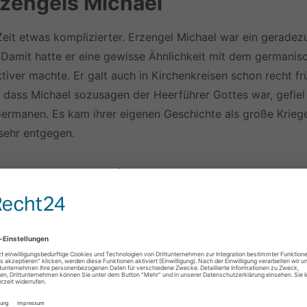
rzengels Michael
Zeit etwas komplizierter. Erzengel Michael war ein geradez
Damit hatte er eine gewisse Ähnlichkeit mit dem germanis
tiver machte. Er galt auch in Kirchenkreisen schon recht fr
, dass Michael sozusagen der Heerführer Gottes war, gefiel
ermanen. Es kam ihrer eigenen Geschichte als große Krieg
sehr entgegen.
 zum altnordischen Glauben un
lichen Missionaren wohl auch stark propagiert. In den
 Teufel dann auch oft als Kampf gegen einen Drachen
 auch eine kleine Anleihe bei der im Volk sehr beliebten
 Deutschen aber auch die Begrifflichkeit des schlichten