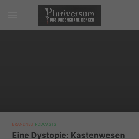
Toggle
sidebar
&
navigation
BRANDNEU
,
PODCASTS
Eine Dystopie: Kastenwesen