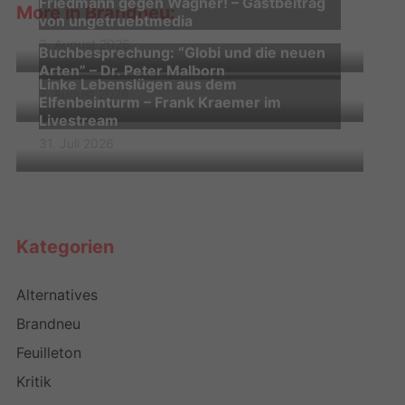
Friedmann gegen Wagner! – Gastbeitrag
More in Brandneu:
von ungetruebtmedia
3. August 2026
Buchbesprechung: “Globi und die neuen
Arten” – Dr. Peter Malborn
Linke Lebenslügen aus dem
2. August 2026
Elfenbeinturm – Frank Kraemer im
Livestream
31. Juli 2026
Kategorien
Alternatives
Brandneu
Feuilleton
Kritik