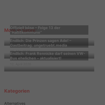
Offiziell böse – Folge 13 der
More in Satire:
“Haßßkommune”
20. Juli 2026
Endlich: Die Prinzen sagen Ade! –
Gastbeitrag: ungetruebt.media
25. Mai 2026
Endlich: Frank Rennicke darf seinen VW-
Bus ehelichen – aktualisiert!
12. April 2026
Kategorien
Alternatives