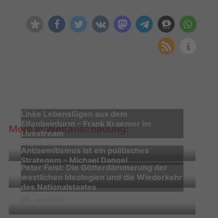
Linke Lebenslügen aus dem
Elfenbeinturm – Frank Kraemer im
More in Weltanschauung:
Livestream
31. Juli 2026
Antisemitismus ist ein politisches
Strategem – Michael Dangel
Peter Feist: Die Götterdämmerung der
30. Juni 2026
westlichen Ideologien und die Wiederkehr
des Nationalstaates
26. Juni 2026