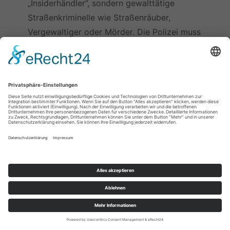
„Insiderhändler”, sondern gewalttätige
Straßenkriminelle wie Straßenräuber,
Vergewaltiger oder Mörder. Die Polizei muss
mehr Befugnisse bekommen und sofortige
Strafen verhängen dürfen, natürlich
vorbehaltlich der Haftung, wenn sie einen
Fehler begeht.
Die Straßen zurückerobern: Die Penner
loswerden
. Noch einmal: Die Polizei braucht
mehr Befugnisse, um die Straßen von Pennern
und Landstreichern zu säubern. Wohin sollen
sie gehen? Wen interessiert das? Sie sollen
verschwinden, das heißt, sie wechseln aus den
Reihen der verwöhnten und verhätschelten
Pennerklasse in die Reihen der produktiven
Mitglieder der Gesellschaft.