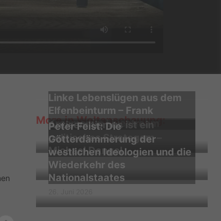
Linke Lebenslügen aus dem
Elfenbeinturm – Frank
More in Weltanschauung:
Kraemer im Livestream
Antisemitismus ist ein
Peter Feist: Die
politisches Strategem –
31. Juli 2026
Götterdämmerung der
Michael Dangel
westlichen Ideologien und die
Wiederkehr des
30. Juni 2026
Nationalstaates
nen
26. Juni 2026