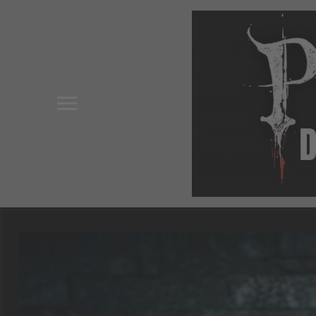
Toggle
sidebar
&
navigation