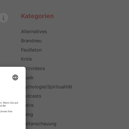
Kategorien
Alternatives
Brandneu
Feuilleton
Kritik
Kurzvideos
Musik
Mythologie/Spiritualität
Podcasts
Satire
Thing
Weltanschauung