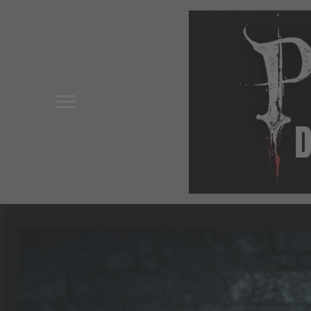
Toggle
sidebar
&
navigation