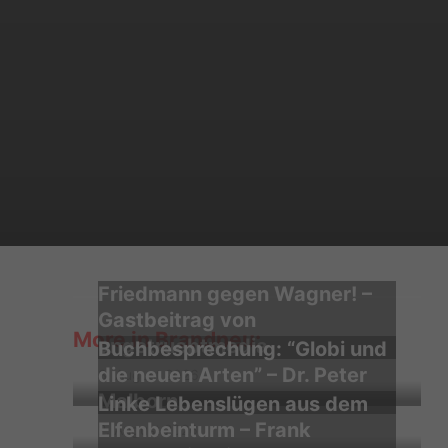
Friedmann gegen Wagner! –
Gastbeitrag von
More in Brandneu:
ungetruebtmedia
Buchbesprechung: “Globi und
die neuen Arten” – Dr. Peter
3. August 2026
Malborn
Linke Lebenslügen aus dem
Elfenbeinturm – Frank
2. August 2026