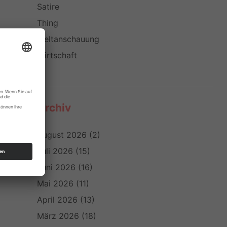
Satire
Thing
Weltanschauung
Wirtschaft
Archiv
ters
August 2026
(2)
Juli 2026
(15)
Juni 2026
(16)
Mai 2026
(11)
April 2026
(13)
März 2026
(18)