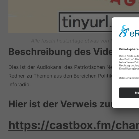
Alle faseln heutzutage etwas von Podcasts. Wi
Beschreibung des Videoarch
Dies ist der Audiokanal des Patriotischen Netzwerkes. 
Redner zu Themen aus den Bereichen Politik, Gesellsch
Inforadio.
Hier ist der Verweis zur Nut
https://castbox.fm/ch