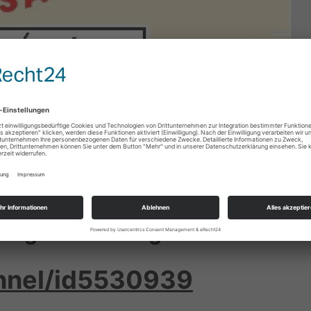
r liefern Audiotexte im Vortragsarchiv (Bild: Malborn)
ivs
Hier offerieren wir Mitschnitte von Vorträgen verschiedener
aft, Wirtschaft und Geschichte, außerdem das Beste von Pe
zung des Vortragsarchivs
annel/id5530939