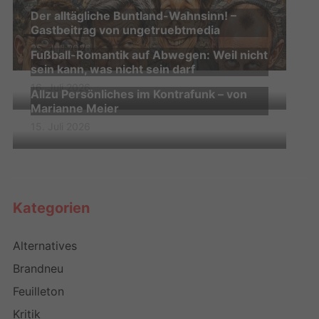
Der alltägliche Buntland-Wahnsinn! –
Gastbeitrag von ungetruebtmedia
25. Juli 2026
Fußball-Romantik auf Abwegen: Weil nicht
sein kann, was nicht sein darf
16. Juli 2026
Allzu Persönliches im Kontrafunk – von
Marianne Meier
15. Juli 2026
Kategorien
Alternatives
Brandneu
Feuilleton
Kritik