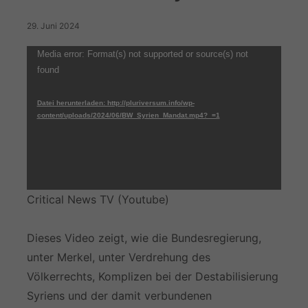
29. Juni 2024
Video-
Media error: Format(s) not supported or source(s) not
found
Player
Datei herunterladen: http://pluriversum.info/wp-
content/uploads/2024/06/BW_Syrien_Mandat.mp4?_=1
Critical News TV (Youtube)
Dieses Video zeigt, wie die Bundesregierung,
unter Merkel, unter Verdrehung des
Völkerrechts, Komplizen bei der Destabilisierung
Syriens und der damit verbundenen