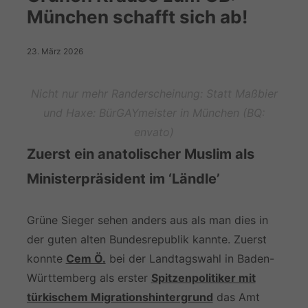
München schafft sich ab!
23. März 2026
Nicht nur mehr Randerscheinung: Statt Maßbier
und Haxe: BürGAYmeister in München (BQ:
envato)
Zuerst ein anatolischer Muslim als
Ministerpräsident im ‘Ländle’
Grüne Sieger sehen anders aus als man dies in
der guten alten Bundesrepublik kannte. Zuerst
konnte
Cem Ö.
bei der Landtagswahl in Baden-
Württemberg als erster
Spitzenpolitiker mit
türkischem Migrationshintergrund
das Amt