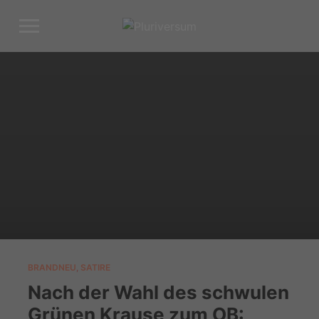
Toggle
sidebar
&
navigation
BRANDNEU
,
SATIRE
Nach der Wahl des schwulen
Grünen Krause zum OB: