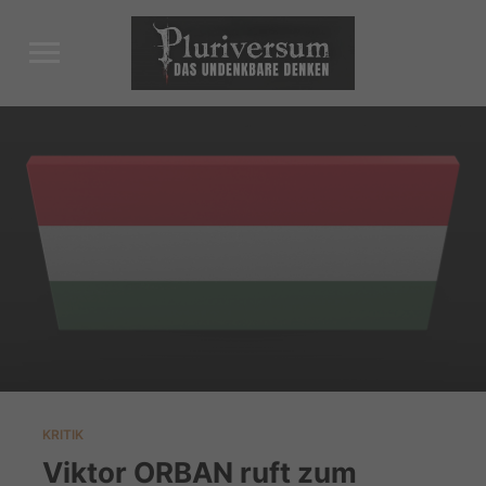
Toggle
sidebar
&
navigation
KRITIK
Viktor ORBAN ruft zum