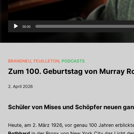
00:00
BRANDNEU
,
FEUILLETON
,
PODCASTS
Zum 100. Geburtstag von Murray Rot
2. April 2026
Schüler von Mises und Schöpfer neuen gan
Heute, am 2. März 1926, vor genau 100 Jahren erblickt
Rothbard
in der Bronx von New York City das Licht der