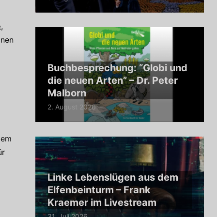
e
,
inen
Buchbesprechung: “Globi und
die neuen Arten” – Dr. Peter
Malborn
2. August 2026
dem
ür
Linke Lebenslügen aus dem
Elfenbeinturm – Frank
Kraemer im Livestream
31. Juli 2026