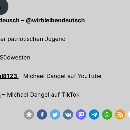
s
ndeusch
–
@wirbleibendeutsch
er patriotischen Jugend
m Südwesten
el8123
– Michael Dangel auf YouTube
n
– Michael Dangel auf TikTok