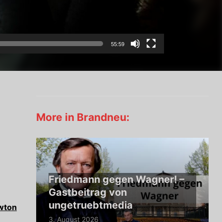
55:59
More in Brandneu:
Friedmann gegen Wagner! –
Gastbeitrag von
ungetruebtmedia
wton
3. August 2026